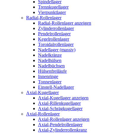
Spindellager
Trennkugellager
Vierpunktlager
Radial-Rollenlager
Radial-Rollenlager anzeigen
Zylinderrollenlager
Pendelrollenlager
Kegelrollenlager
Toroidalrollenlager
Nadellager (massiv)
Nadelkränze
Nadelhülsen
Nadelbüchsen
Hülsenfreiläufe
Innenringe
Tonnenlager
Einstell-Nadellager
Axial-Kugellager
Axial-Kugellager anzeigen
Axial-Rillenkugellager
Axial-Schrägkugellager
Axial-Rollenlager
Axial-Rollenlager anzeigen
Axial-Pendelrollenlager
Axial-Zylinderrollenkranz