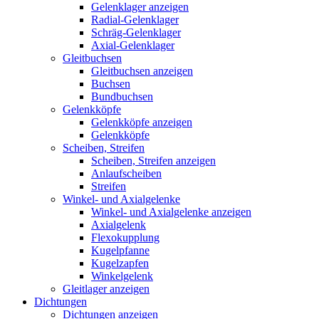
Gelenklager anzeigen
Radial-Gelenklager
Schräg-Gelenklager
Axial-Gelenklager
Gleitbuchsen
Gleitbuchsen anzeigen
Buchsen
Bundbuchsen
Gelenkköpfe
Gelenkköpfe anzeigen
Gelenkköpfe
Scheiben, Streifen
Scheiben, Streifen anzeigen
Anlaufscheiben
Streifen
Winkel- und Axialgelenke
Winkel- und Axialgelenke anzeigen
Axialgelenk
Flexokupplung
Kugelpfanne
Kugelzapfen
Winkelgelenk
Gleitlager anzeigen
Dichtungen
Dichtungen anzeigen