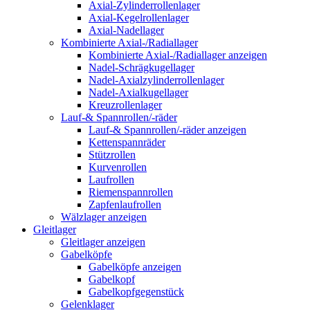
Axial-Zylinderrollenlager
Axial-Kegelrollenlager
Axial-Nadellager
Kombinierte Axial-/Radiallager
Kombinierte Axial-/Radiallager anzeigen
Nadel-Schrägkugellager
Nadel-Axialzylinderrollenlager
Nadel-Axialkugellager
Kreuzrollenlager
Lauf-& Spannrollen/-räder
Lauf-& Spannrollen/-räder anzeigen
Kettenspannräder
Stützrollen
Kurvenrollen
Laufrollen
Riemenspannrollen
Zapfenlaufrollen
Wälzlager anzeigen
Gleitlager
Gleitlager anzeigen
Gabelköpfe
Gabelköpfe anzeigen
Gabelkopf
Gabelkopfgegenstück
Gelenklager