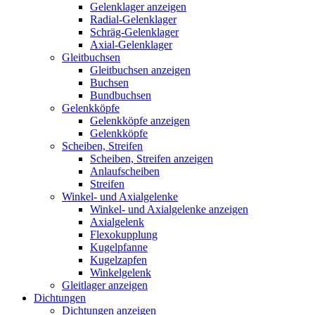
Gelenklager anzeigen
Radial-Gelenklager
Schräg-Gelenklager
Axial-Gelenklager
Gleitbuchsen
Gleitbuchsen anzeigen
Buchsen
Bundbuchsen
Gelenkköpfe
Gelenkköpfe anzeigen
Gelenkköpfe
Scheiben, Streifen
Scheiben, Streifen anzeigen
Anlaufscheiben
Streifen
Winkel- und Axialgelenke
Winkel- und Axialgelenke anzeigen
Axialgelenk
Flexokupplung
Kugelpfanne
Kugelzapfen
Winkelgelenk
Gleitlager anzeigen
Dichtungen
Dichtungen anzeigen