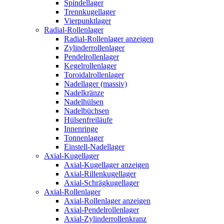
Spindellager
Trennkugellager
Vierpunktlager
Radial-Rollenlager
Radial-Rollenlager anzeigen
Zylinderrollenlager
Pendelrollenlager
Kegelrollenlager
Toroidalrollenlager
Nadellager (massiv)
Nadelkränze
Nadelhülsen
Nadelbüchsen
Hülsenfreiläufe
Innenringe
Tonnenlager
Einstell-Nadellager
Axial-Kugellager
Axial-Kugellager anzeigen
Axial-Rillenkugellager
Axial-Schrägkugellager
Axial-Rollenlager
Axial-Rollenlager anzeigen
Axial-Pendelrollenlager
Axial-Zylinderrollenkranz