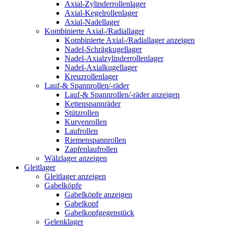
Axial-Zylinderrollenlager
Axial-Kegelrollenlager
Axial-Nadellager
Kombinierte Axial-/Radiallager
Kombinierte Axial-/Radiallager anzeigen
Nadel-Schrägkugellager
Nadel-Axialzylinderrollenlager
Nadel-Axialkugellager
Kreuzrollenlager
Lauf-& Spannrollen/-räder
Lauf-& Spannrollen/-räder anzeigen
Kettenspannräder
Stützrollen
Kurvenrollen
Laufrollen
Riemenspannrollen
Zapfenlaufrollen
Wälzlager anzeigen
Gleitlager
Gleitlager anzeigen
Gabelköpfe
Gabelköpfe anzeigen
Gabelkopf
Gabelkopfgegenstück
Gelenklager