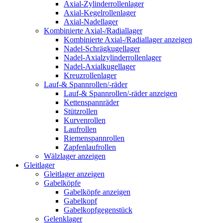
Axial-Zylinderrollenlager
Axial-Kegelrollenlager
Axial-Nadellager
Kombinierte Axial-/Radiallager
Kombinierte Axial-/Radiallager anzeigen
Nadel-Schrägkugellager
Nadel-Axialzylinderrollenlager
Nadel-Axialkugellager
Kreuzrollenlager
Lauf-& Spannrollen/-räder
Lauf-& Spannrollen/-räder anzeigen
Kettenspannräder
Stützrollen
Kurvenrollen
Laufrollen
Riemenspannrollen
Zapfenlaufrollen
Wälzlager anzeigen
Gleitlager
Gleitlager anzeigen
Gabelköpfe
Gabelköpfe anzeigen
Gabelkopf
Gabelkopfgegenstück
Gelenklager