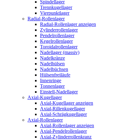
Spindellager
Trennkugellager
Vierpunktlager
Radial-Rollenlager
Radial-Rollenlager anzeigen
Zylinderrollenlager
Pendelrollenlager
Kegelrollenlager
Toroidalrollenlager
Nadellager (massiv)
Nadelkränze
Nadelhülsen
Nadelbüchsen
Hülsenfreiläufe
Innenringe
Tonnenlager
Einstell-Nadellager
Axial-Kugellager
Axial-Kugellager anzeigen
Axial-Rillenkugellager
Axial-Schrägkugellager
Axial-Rollenlager
Axial-Rollenlager anzeigen
Axial-Pendelrollenlager
Axial-Zylinderrollenkranz