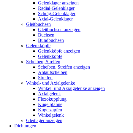
Gelenklager anzeigen
Radial-Gelenklager
Schräg-Gelenklager
Axial-Gelenklager
Gleitbuchsen
Gleitbuchsen anzeigen
Buchsen
Bundbuchsen
Gelenkköpfe
Gelenkköpfe anzeigen
Gelenkköpfe
Scheiben, Streifen
Scheiben, Streifen anzeigen
Anlaufscheiben
Streifen
Winkel- und Axialgelenke
Winkel- und Axialgelenke anzeigen
Axialgelenk
Flexokupplung
Kugelpfanne
Kugelzapfen
Winkelgelenk
Gleitlager anzeigen
Dichtungen