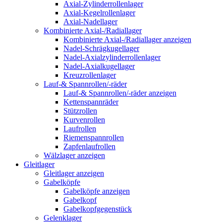
Axial-Zylinderrollenlager
Axial-Kegelrollenlager
Axial-Nadellager
Kombinierte Axial-/Radiallager
Kombinierte Axial-/Radiallager anzeigen
Nadel-Schrägkugellager
Nadel-Axialzylinderrollenlager
Nadel-Axialkugellager
Kreuzrollenlager
Lauf-& Spannrollen/-räder
Lauf-& Spannrollen/-räder anzeigen
Kettenspannräder
Stützrollen
Kurvenrollen
Laufrollen
Riemenspannrollen
Zapfenlaufrollen
Wälzlager anzeigen
Gleitlager
Gleitlager anzeigen
Gabelköpfe
Gabelköpfe anzeigen
Gabelkopf
Gabelkopfgegenstück
Gelenklager