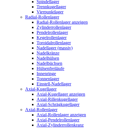
Spindellager
Trennkugellager
Vierpunktlager
Radial-Rollenlager
Radial-Rollenlager anzeigen
Zylinderrollenlager
Pendelrollenlager
Kegelrollenlager
Toroidalrollenlager
Nadellager (massiv)
Nadelkränze
Nadelhülsen
Nadelbüchsen
Hülsenfreiläufe
Innenringe
Tonnenlager
Einstell-Nadellager
Axial-Kugellager
Axial-Kugellager anzeigen
Axial-Rillenkugellager
Axial-Schrägkugellager
Axial-Rollenlager
Axial-Rollenlager anzeigen
Axial-Pendelrollenlager
Axial-Zylinderrollenkranz