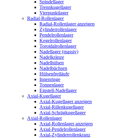
Spindellager
Trennkugellager
Vierpunktlager
Radial-Rollenlager
Radial-Rollenlager anzeigen
Zylinderrollenlager
Pendelrollenlager
Kegelrollenlager
Toroidalrollenlager
Nadellager (massiv)
Nadelkränze
Nadelhülsen
Nadelbüchsen
Hülsenfreiläufe
Innenringe
Tonnenlager
Einstell-Nadellager
Axial-Kugellager
Axial-Kugellager anzeigen
Axial-Rillenkugellager
Axial-Schrägkugellager
Axial-Rollenlager
Axial-Rollenlager anzeigen
Axial-Pendelrollenlager
Axial-Zylinderrollenkranz