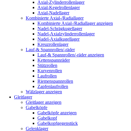
Axial-Zylinderrollenlager
Axial-Kegelrollenlager
Axial-Nadellager
Kombinierte Axial-/Radiallager
Kombinierte Axial-/Radiallager anzeigen
Nadel-Schrägkugellager
Nadel-Axialzylinderrollenlager
Nadel-Axialkugellager
Kreuzrollenlager
Lauf-& Spannrollen/-räder
Lauf-& Spannrollen/-räder anzeigen
Kettenspannräder
Stützrollen
Kurvenrollen
Laufrollen
Riemenspannrollen
Zapfenlaufrollen
Wälzlager anzeigen
Gleitlager
Gleitlager anzeigen
Gabelköpfe
Gabelköpfe anzeigen
Gabelkopf
Gabelkopfgegenstück
Gelenklager