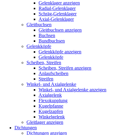
Gelenklager anzeigen
Radial-Gelenklager
Schräg-Gelenklager
Axial-Gelenklager
Gleitbuchsen
Gleitbuchsen anzeigen
Buchsen
Bundbuchsen
Gelenkköpfe
Gelenkköpfe anzeigen
Gelenkköpfe
Scheiben, Streifen
Scheiben, Streifen anzeigen
Anlaufscheiben
Streifen
Winkel- und Axialgelenke
Winkel- und Axialgelenke anzeigen
Axialgelenk
Flexokupplung
Kugelpfanne
Kugelzapfen
Winkelgelenk
Gleitlager anzeigen
Dichtungen
Dichtungen anzeigen