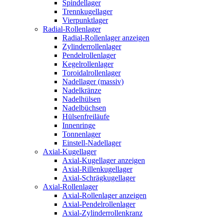
Spindellager
Trennkugellager
Vierpunktlager
Radial-Rollenlager
Radial-Rollenlager anzeigen
Zylinderrollenlager
Pendelrollenlager
Kegelrollenlager
Toroidalrollenlager
Nadellager (massiv)
Nadelkränze
Nadelhülsen
Nadelbüchsen
Hülsenfreiläufe
Innenringe
Tonnenlager
Einstell-Nadellager
Axial-Kugellager
Axial-Kugellager anzeigen
Axial-Rillenkugellager
Axial-Schrägkugellager
Axial-Rollenlager
Axial-Rollenlager anzeigen
Axial-Pendelrollenlager
Axial-Zylinderrollenkranz