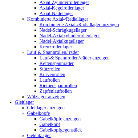
Axial-Zylinderrollenlager
Axial-Kegelrollenlager
Axial-Nadellager
Kombinierte Axial-/Radiallager
Kombinierte Axial-/Radiallager anzeigen
Nadel-Schrägkugellager
Nadel-Axialzylinderrollenlager
Nadel-Axialkugellager
Kreuzrollenlager
Lauf-& Spannrollen/-räder
Lauf-& Spannrollen/-räder anzeigen
Kettenspannräder
Stützrollen
Kurvenrollen
Laufrollen
Riemenspannrollen
Zapfenlaufrollen
Wälzlager anzeigen
Gleitlager
Gleitlager anzeigen
Gabelköpfe
Gabelköpfe anzeigen
Gabelkopf
Gabelkopfgegenstück
Gelenklager