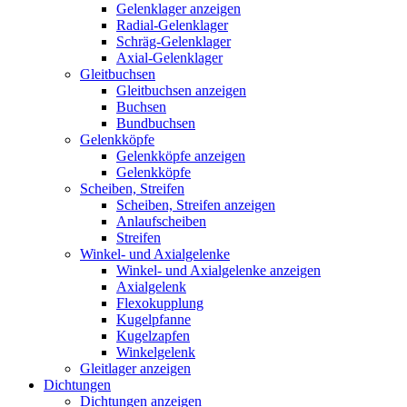
Gelenklager anzeigen
Radial-Gelenklager
Schräg-Gelenklager
Axial-Gelenklager
Gleitbuchsen
Gleitbuchsen anzeigen
Buchsen
Bundbuchsen
Gelenkköpfe
Gelenkköpfe anzeigen
Gelenkköpfe
Scheiben, Streifen
Scheiben, Streifen anzeigen
Anlaufscheiben
Streifen
Winkel- und Axialgelenke
Winkel- und Axialgelenke anzeigen
Axialgelenk
Flexokupplung
Kugelpfanne
Kugelzapfen
Winkelgelenk
Gleitlager anzeigen
Dichtungen
Dichtungen anzeigen