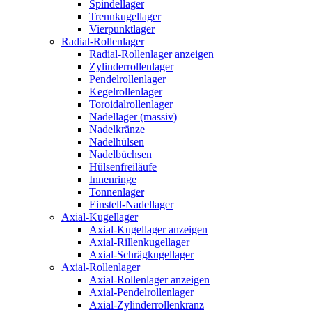
Spindellager
Trennkugellager
Vierpunktlager
Radial-Rollenlager
Radial-Rollenlager anzeigen
Zylinderrollenlager
Pendelrollenlager
Kegelrollenlager
Toroidalrollenlager
Nadellager (massiv)
Nadelkränze
Nadelhülsen
Nadelbüchsen
Hülsenfreiläufe
Innenringe
Tonnenlager
Einstell-Nadellager
Axial-Kugellager
Axial-Kugellager anzeigen
Axial-Rillenkugellager
Axial-Schrägkugellager
Axial-Rollenlager
Axial-Rollenlager anzeigen
Axial-Pendelrollenlager
Axial-Zylinderrollenkranz