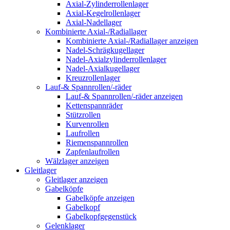
Axial-Zylinderrollenlager
Axial-Kegelrollenlager
Axial-Nadellager
Kombinierte Axial-/Radiallager
Kombinierte Axial-/Radiallager anzeigen
Nadel-Schrägkugellager
Nadel-Axialzylinderrollenlager
Nadel-Axialkugellager
Kreuzrollenlager
Lauf-& Spannrollen/-räder
Lauf-& Spannrollen/-räder anzeigen
Kettenspannräder
Stützrollen
Kurvenrollen
Laufrollen
Riemenspannrollen
Zapfenlaufrollen
Wälzlager anzeigen
Gleitlager
Gleitlager anzeigen
Gabelköpfe
Gabelköpfe anzeigen
Gabelkopf
Gabelkopfgegenstück
Gelenklager