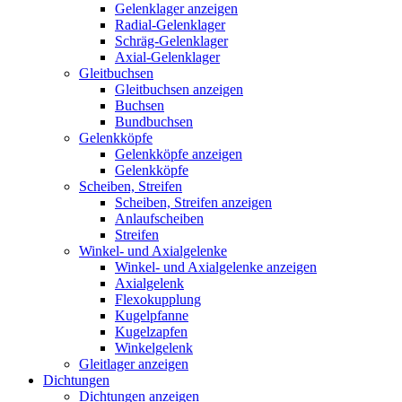
Gelenklager anzeigen
Radial-Gelenklager
Schräg-Gelenklager
Axial-Gelenklager
Gleitbuchsen
Gleitbuchsen anzeigen
Buchsen
Bundbuchsen
Gelenkköpfe
Gelenkköpfe anzeigen
Gelenkköpfe
Scheiben, Streifen
Scheiben, Streifen anzeigen
Anlaufscheiben
Streifen
Winkel- und Axialgelenke
Winkel- und Axialgelenke anzeigen
Axialgelenk
Flexokupplung
Kugelpfanne
Kugelzapfen
Winkelgelenk
Gleitlager anzeigen
Dichtungen
Dichtungen anzeigen