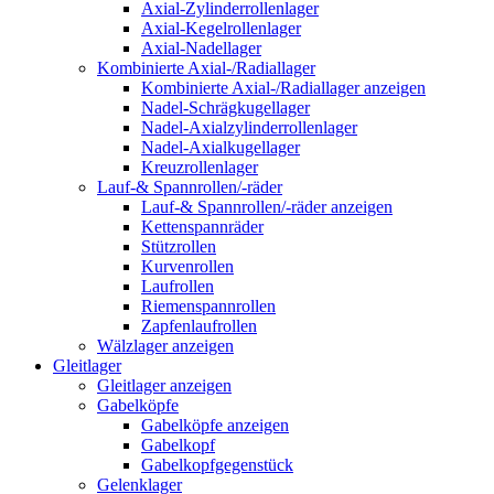
Axial-Zylinderrollenlager
Axial-Kegelrollenlager
Axial-Nadellager
Kombinierte Axial-/Radiallager
Kombinierte Axial-/Radiallager anzeigen
Nadel-Schrägkugellager
Nadel-Axialzylinderrollenlager
Nadel-Axialkugellager
Kreuzrollenlager
Lauf-& Spannrollen/-räder
Lauf-& Spannrollen/-räder anzeigen
Kettenspannräder
Stützrollen
Kurvenrollen
Laufrollen
Riemenspannrollen
Zapfenlaufrollen
Wälzlager anzeigen
Gleitlager
Gleitlager anzeigen
Gabelköpfe
Gabelköpfe anzeigen
Gabelkopf
Gabelkopfgegenstück
Gelenklager