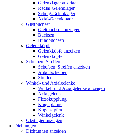
Gelenklager anzeigen
Radial-Gelenklager
Schräg-Gelenklager
Axial-Gelenklager
Gleitbuchsen
Gleitbuchsen anzeigen
Buchsen
Bundbuchsen
Gelenkköpfe
Gelenkköpfe anzeigen
Gelenkköpfe
Scheiben, Streifen
Scheiben, Streifen anzeigen
Anlaufscheiben
Streifen
Winkel- und Axialgelenke
Winkel- und Axialgelenke anzeigen
Axialgelenk
Flexokupplung
Kugelpfanne
Kugelzapfen
Winkelgelenk
Gleitlager anzeigen
Dichtungen
Dichtungen anzeigen