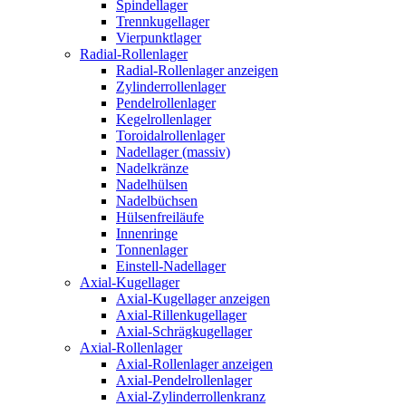
Spindellager
Trennkugellager
Vierpunktlager
Radial-Rollenlager
Radial-Rollenlager anzeigen
Zylinderrollenlager
Pendelrollenlager
Kegelrollenlager
Toroidalrollenlager
Nadellager (massiv)
Nadelkränze
Nadelhülsen
Nadelbüchsen
Hülsenfreiläufe
Innenringe
Tonnenlager
Einstell-Nadellager
Axial-Kugellager
Axial-Kugellager anzeigen
Axial-Rillenkugellager
Axial-Schrägkugellager
Axial-Rollenlager
Axial-Rollenlager anzeigen
Axial-Pendelrollenlager
Axial-Zylinderrollenkranz