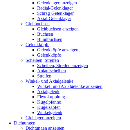
Gelenklager anzeigen
Radial-Gelenklager
Schräg-Gelenklager
Axial-Gelenklager
Gleitbuchsen
Gleitbuchsen anzeigen
Buchsen
Bundbuchsen
Gelenkköpfe
Gelenkköpfe anzeigen
Gelenkköpfe
Scheiben, Streifen
Scheiben, Streifen anzeigen
Anlaufscheiben
Streifen
Winkel- und Axialgelenke
Winkel- und Axialgelenke anzeigen
Axialgelenk
Flexokupplung
Kugelpfanne
Kugelzapfen
Winkelgelenk
Gleitlager anzeigen
Dichtungen
Dichtungen anzeigen