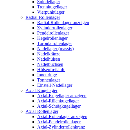
Spindellager
Trennkugellager
Vierpunktlager
Radial-Rollenlager
Radial-Rollenlager anzeigen
Zylinderrollenlager
Pendelrollenlager
Kegelrollenlager
Toroidalrollenlager
Nadellager (massiv)
Nadelkränze
Nadelhülsen
Nadelbüchsen
Hülsenfreiläufe
Innenringe
Tonnenlager
Einstell-Nadellager
Axial-Kugellager
Axial-Kugellager anzeigen
Axial-Rillenkugellager
Axial-Schrägkugellager
Axial-Rollenlager
Axial-Rollenlager anzeigen
Axial-Pendelrollenlager
Axial-Zylinderrollenkranz