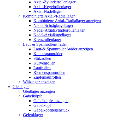
Axial-Zylinderrollenlager
Axial-Kegelrollenlager
Axial-Nadellager
Kombinierte Axial-/Radiallager
Kombinierte Axial-/Radiallager anzeigen
Nadel-Schrägkugellager
Nadel-Axialzylinderrollenlager
Nadel-Axialkugellager
Kreuzrollenlager
Lauf-& Spannrollen/-räder
Lauf-& Spannrollen/-räder anzeigen
Kettenspannräder
Stützrollen
Kurvenrollen
Laufrollen
Riemenspannrollen
Zapfenlaufrollen
Wälzlager anzeigen
Gleitlager
Gleitlager anzeigen
Gabelköpfe
Gabelköpfe anzeigen
Gabelkopf
Gabelkopfgegenstück
Gelenklager