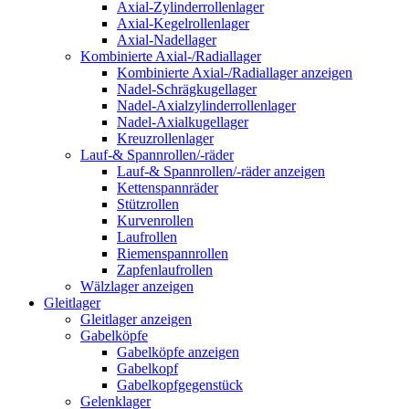
Axial-Zylinderrollenlager
Axial-Kegelrollenlager
Axial-Nadellager
Kombinierte Axial-/Radiallager
Kombinierte Axial-/Radiallager anzeigen
Nadel-Schrägkugellager
Nadel-Axialzylinderrollenlager
Nadel-Axialkugellager
Kreuzrollenlager
Lauf-& Spannrollen/-räder
Lauf-& Spannrollen/-räder anzeigen
Kettenspannräder
Stützrollen
Kurvenrollen
Laufrollen
Riemenspannrollen
Zapfenlaufrollen
Wälzlager anzeigen
Gleitlager
Gleitlager anzeigen
Gabelköpfe
Gabelköpfe anzeigen
Gabelkopf
Gabelkopfgegenstück
Gelenklager