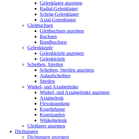
Gelenklager anzeigen
Radial-Gelenklager
Schräg-Gelenklager
Axial-Gelenklager
Gleitbuchsen
Gleitbuchsen anzeigen
Buchsen
Bundbuchsen
Gelenkköpfe
Gelenkköpfe anzeigen
Gelenkköpfe
Scheiben, Streifen
Scheiben, Streifen anzeigen
Anlaufscheiben
Streifen
Winkel- und Axialgelenke
Winkel- und Axialgelenke anzeigen
Axialgelenk
Flexokupplung
Kugelpfanne
Kugelzapfen
Winkelgelenk
Gleitlager anzeigen
Dichtungen
Dichtungen anzeigen