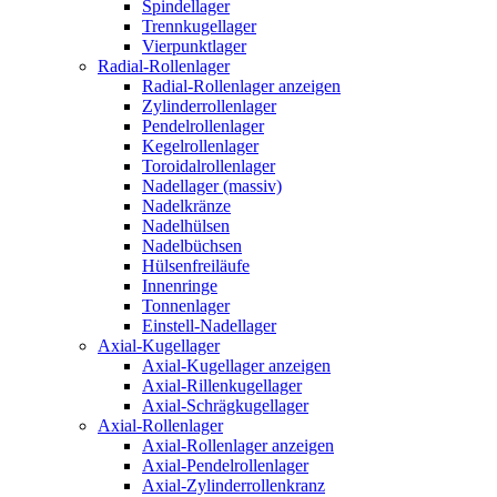
Spindellager
Trennkugellager
Vierpunktlager
Radial-Rollenlager
Radial-Rollenlager anzeigen
Zylinderrollenlager
Pendelrollenlager
Kegelrollenlager
Toroidalrollenlager
Nadellager (massiv)
Nadelkränze
Nadelhülsen
Nadelbüchsen
Hülsenfreiläufe
Innenringe
Tonnenlager
Einstell-Nadellager
Axial-Kugellager
Axial-Kugellager anzeigen
Axial-Rillenkugellager
Axial-Schrägkugellager
Axial-Rollenlager
Axial-Rollenlager anzeigen
Axial-Pendelrollenlager
Axial-Zylinderrollenkranz