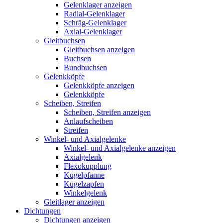
Gelenklager anzeigen
Radial-Gelenklager
Schräg-Gelenklager
Axial-Gelenklager
Gleitbuchsen
Gleitbuchsen anzeigen
Buchsen
Bundbuchsen
Gelenkköpfe
Gelenkköpfe anzeigen
Gelenkköpfe
Scheiben, Streifen
Scheiben, Streifen anzeigen
Anlaufscheiben
Streifen
Winkel- und Axialgelenke
Winkel- und Axialgelenke anzeigen
Axialgelenk
Flexokupplung
Kugelpfanne
Kugelzapfen
Winkelgelenk
Gleitlager anzeigen
Dichtungen
Dichtungen anzeigen