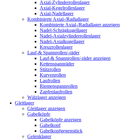
Axial-Zylinderrollenlager
Axial-Kegelrollenlager
Axial-Nadellager
Kombinierte Axial-/Radiallager
Kombinierte Axial-/Radiallager anzeigen
Nadel-Schrägkugellager
Nadel-Axialzylinderrollenlager
Nadel-Axialkugellager
Kreuzrollenlager
Lauf-& Spannrollen/-räder
Lauf-& Spannrollen/-räder anzeigen
Kettenspannräder
Stützrollen
Kurvenrollen
Laufrollen
Riemenspannrollen
Zapfenlaufrollen
Wälzlager anzeigen
Gleitlager
Gleitlager anzeigen
Gabelköpfe
Gabelköpfe anzeigen
Gabelkopf
Gabelkopfgegenstück
Gelenklager