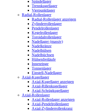
Spindellager
Trennkugellager
Vierpunktlager
Radial-Rollenlager
Radial-Rollenlager anzeigen
Zylinderrollenlager
Pendelrollenlager
Kegelrollenlager
Toroidalrollenlager
Nadellager (massiv)
Nadelkränze
Nadelhülsen
Nadelbüchsen
Hülsenfreiläufe
Innenringe
Tonnenlager
Einstell-Nadellager
Axial-Kugellager
Axial-Kugellager anzeigen
Axial-Rillenkugellager
Axial-Schrägkugellager
Axial-Rollenlager
Axial-Rollenlager anzeigen
Axial-Pendelrollenlager
Axial-Zylinderrollenkranz