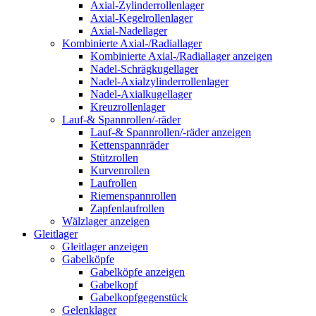
Axial-Zylinderrollenlager
Axial-Kegelrollenlager
Axial-Nadellager
Kombinierte Axial-/Radiallager
Kombinierte Axial-/Radiallager anzeigen
Nadel-Schrägkugellager
Nadel-Axialzylinderrollenlager
Nadel-Axialkugellager
Kreuzrollenlager
Lauf-& Spannrollen/-räder
Lauf-& Spannrollen/-räder anzeigen
Kettenspannräder
Stützrollen
Kurvenrollen
Laufrollen
Riemenspannrollen
Zapfenlaufrollen
Wälzlager anzeigen
Gleitlager
Gleitlager anzeigen
Gabelköpfe
Gabelköpfe anzeigen
Gabelkopf
Gabelkopfgegenstück
Gelenklager