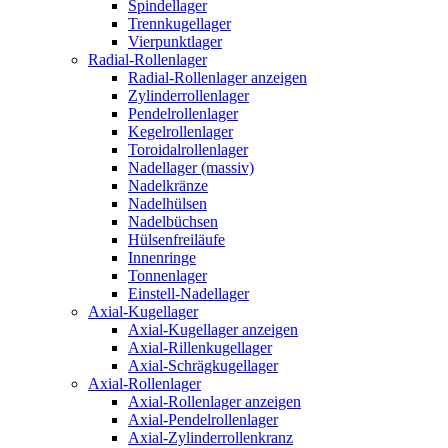
Spindellager
Trennkugellager
Vierpunktlager
Radial-Rollenlager
Radial-Rollenlager anzeigen
Zylinderrollenlager
Pendelrollenlager
Kegelrollenlager
Toroidalrollenlager
Nadellager (massiv)
Nadelkränze
Nadelhülsen
Nadelbüchsen
Hülsenfreiläufe
Innenringe
Tonnenlager
Einstell-Nadellager
Axial-Kugellager
Axial-Kugellager anzeigen
Axial-Rillenkugellager
Axial-Schrägkugellager
Axial-Rollenlager
Axial-Rollenlager anzeigen
Axial-Pendelrollenlager
Axial-Zylinderrollenkranz