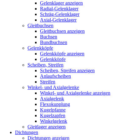
Gelenklager anzeigen
Radial-Gelenklager
Schräg-Gelenklager
Axial-Gelenklager
Gleitbuchsen
Gleitbuchsen anzeigen
Buchsen
Bundbuchsen
Gelenkköpfe
Gelenkköpfe anzeigen
Gelenkköpfe
Scheiben, Streifen
Scheiben, Streifen anzeigen
Anlaufscheiben
Streifen
Winkel- und Axialgelenke
Winkel- und Axialgelenke anzeigen
Axialgelenk
Flexokupplung
Kugelpfanne
Kugelzapfen
Winkelgelenk
Gleitlager anzeigen
Dichtungen
Dichtungen anzeigen