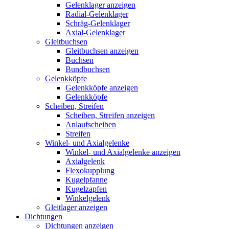
Gelenklager anzeigen
Radial-Gelenklager
Schräg-Gelenklager
Axial-Gelenklager
Gleitbuchsen
Gleitbuchsen anzeigen
Buchsen
Bundbuchsen
Gelenkköpfe
Gelenkköpfe anzeigen
Gelenkköpfe
Scheiben, Streifen
Scheiben, Streifen anzeigen
Anlaufscheiben
Streifen
Winkel- und Axialgelenke
Winkel- und Axialgelenke anzeigen
Axialgelenk
Flexokupplung
Kugelpfanne
Kugelzapfen
Winkelgelenk
Gleitlager anzeigen
Dichtungen
Dichtungen anzeigen