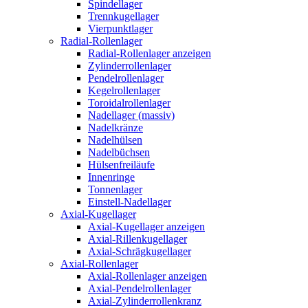
Spindellager
Trennkugellager
Vierpunktlager
Radial-Rollenlager
Radial-Rollenlager anzeigen
Zylinderrollenlager
Pendelrollenlager
Kegelrollenlager
Toroidalrollenlager
Nadellager (massiv)
Nadelkränze
Nadelhülsen
Nadelbüchsen
Hülsenfreiläufe
Innenringe
Tonnenlager
Einstell-Nadellager
Axial-Kugellager
Axial-Kugellager anzeigen
Axial-Rillenkugellager
Axial-Schrägkugellager
Axial-Rollenlager
Axial-Rollenlager anzeigen
Axial-Pendelrollenlager
Axial-Zylinderrollenkranz