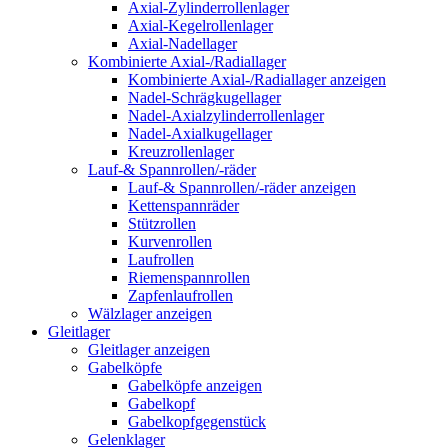
Axial-Zylinderrollenlager
Axial-Kegelrollenlager
Axial-Nadellager
Kombinierte Axial-/Radiallager
Kombinierte Axial-/Radiallager anzeigen
Nadel-Schrägkugellager
Nadel-Axialzylinderrollenlager
Nadel-Axialkugellager
Kreuzrollenlager
Lauf-& Spannrollen/-räder
Lauf-& Spannrollen/-räder anzeigen
Kettenspannräder
Stützrollen
Kurvenrollen
Laufrollen
Riemenspannrollen
Zapfenlaufrollen
Wälzlager anzeigen
Gleitlager
Gleitlager anzeigen
Gabelköpfe
Gabelköpfe anzeigen
Gabelkopf
Gabelkopfgegenstück
Gelenklager