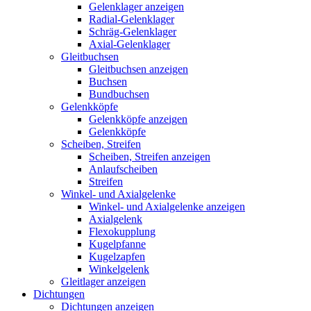
Gelenklager anzeigen
Radial-Gelenklager
Schräg-Gelenklager
Axial-Gelenklager
Gleitbuchsen
Gleitbuchsen anzeigen
Buchsen
Bundbuchsen
Gelenkköpfe
Gelenkköpfe anzeigen
Gelenkköpfe
Scheiben, Streifen
Scheiben, Streifen anzeigen
Anlaufscheiben
Streifen
Winkel- und Axialgelenke
Winkel- und Axialgelenke anzeigen
Axialgelenk
Flexokupplung
Kugelpfanne
Kugelzapfen
Winkelgelenk
Gleitlager anzeigen
Dichtungen
Dichtungen anzeigen