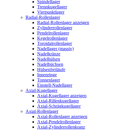
Spindellager
Trennkugellager
Vierpunktlager
Radial-Rollenlager
Radial-Rollenlager anzeigen
Zylinderrollenlager
Pendelrollenlager
Kegelrollenlager
Toroidalrollenlager
Nadellager (massiv)
Nadelkränze
Nadelhülsen
Nadelbüchsen
Hülsenfreiläufe
Innenringe
Tonnenlager
Einstell-Nadellager
Axial-Kugellager
Axial-Kugellager anzeigen
Axial-Rillenkugellager
Axial-Schrägkugellager
Axial-Rollenlager
Axial-Rollenlager anzeigen
Axial-Pendelrollenlager
Axial-Zylinderrollenkranz