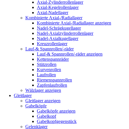
Axial-Zylinderrollenlager
Axial-Kegelrollenlager
Axial-Nadellager
Kombinierte Axial-/Radiallager
Kombinierte Axial-/Radiallager anzeigen
Nadel-Schrägkugellager
Nadel-Axialzylinderrollenlager
Nadel-Axialkugellager
Kreuzrollenlager
Lauf-& Spannrollen/-räder
Lauf-& Spannrollen/-räder anzeigen
Kettenspannräder
Stützrollen
Kurvenrollen
Laufrollen
Riemenspannrollen
Zapfenlaufrollen
Wälzlager anzeigen
Gleitlager
Gleitlager anzeigen
Gabelköpfe
Gabelköpfe anzeigen
Gabelkopf
Gabelkopfgegenstück
Gelenklager