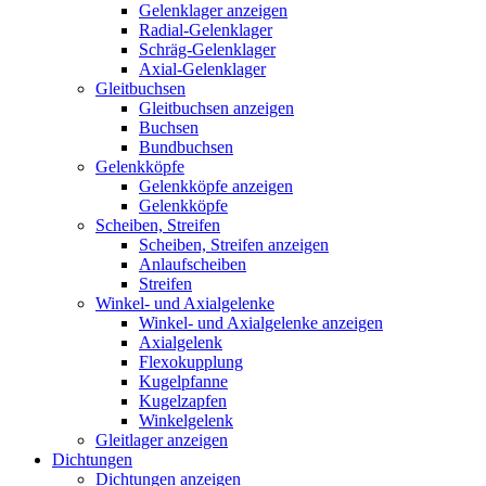
Gelenklager anzeigen
Radial-Gelenklager
Schräg-Gelenklager
Axial-Gelenklager
Gleitbuchsen
Gleitbuchsen anzeigen
Buchsen
Bundbuchsen
Gelenkköpfe
Gelenkköpfe anzeigen
Gelenkköpfe
Scheiben, Streifen
Scheiben, Streifen anzeigen
Anlaufscheiben
Streifen
Winkel- und Axialgelenke
Winkel- und Axialgelenke anzeigen
Axialgelenk
Flexokupplung
Kugelpfanne
Kugelzapfen
Winkelgelenk
Gleitlager anzeigen
Dichtungen
Dichtungen anzeigen