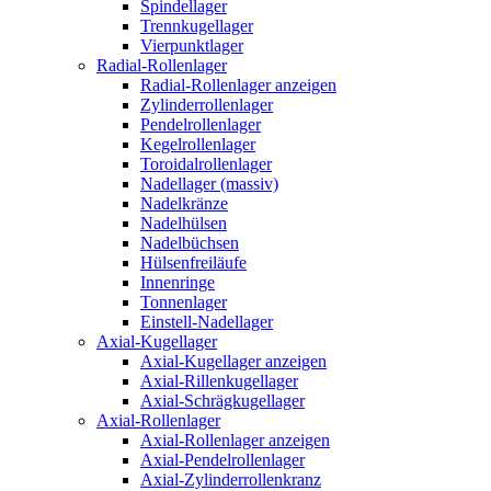
Spindellager
Trennkugellager
Vierpunktlager
Radial-Rollenlager
Radial-Rollenlager anzeigen
Zylinderrollenlager
Pendelrollenlager
Kegelrollenlager
Toroidalrollenlager
Nadellager (massiv)
Nadelkränze
Nadelhülsen
Nadelbüchsen
Hülsenfreiläufe
Innenringe
Tonnenlager
Einstell-Nadellager
Axial-Kugellager
Axial-Kugellager anzeigen
Axial-Rillenkugellager
Axial-Schrägkugellager
Axial-Rollenlager
Axial-Rollenlager anzeigen
Axial-Pendelrollenlager
Axial-Zylinderrollenkranz