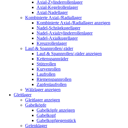
Axial-Zylinderrollenlager
Axial-Kegelrollenlager
Axial-Nadellager
Kombinierte Axial-/Radiallager
Kombinierte Axial-/Radiallager anzeigen
Nadel-Schrägkugellager
Nadel-Axialzylinderrollenlager
Nadel-Axialkugellager
Kreuzrollenlager
Lauf-& Spannrollen/-räder
Lauf-& Spannrollen/-räder anzeigen
Kettenspannräder
Stützrollen
Kurvenrollen
Laufrollen
Riemenspannrollen
Zapfenlaufrollen
Wälzlager anzeigen
Gleitlager
Gleitlager anzeigen
Gabelköpfe
Gabelköpfe anzeigen
Gabelkopf
Gabelkopfgegenstück
Gelenklager