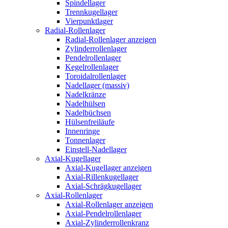
Spindellager
Trennkugellager
Vierpunktlager
Radial-Rollenlager
Radial-Rollenlager anzeigen
Zylinderrollenlager
Pendelrollenlager
Kegelrollenlager
Toroidalrollenlager
Nadellager (massiv)
Nadelkränze
Nadelhülsen
Nadelbüchsen
Hülsenfreiläufe
Innenringe
Tonnenlager
Einstell-Nadellager
Axial-Kugellager
Axial-Kugellager anzeigen
Axial-Rillenkugellager
Axial-Schrägkugellager
Axial-Rollenlager
Axial-Rollenlager anzeigen
Axial-Pendelrollenlager
Axial-Zylinderrollenkranz