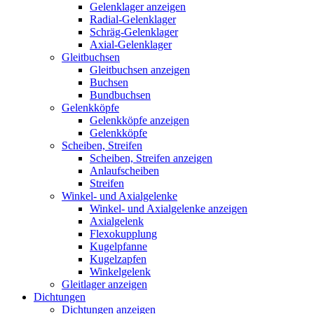
Gelenklager anzeigen
Radial-Gelenklager
Schräg-Gelenklager
Axial-Gelenklager
Gleitbuchsen
Gleitbuchsen anzeigen
Buchsen
Bundbuchsen
Gelenkköpfe
Gelenkköpfe anzeigen
Gelenkköpfe
Scheiben, Streifen
Scheiben, Streifen anzeigen
Anlaufscheiben
Streifen
Winkel- und Axialgelenke
Winkel- und Axialgelenke anzeigen
Axialgelenk
Flexokupplung
Kugelpfanne
Kugelzapfen
Winkelgelenk
Gleitlager anzeigen
Dichtungen
Dichtungen anzeigen