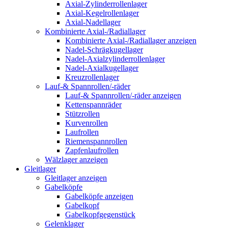
Axial-Zylinderrollenlager
Axial-Kegelrollenlager
Axial-Nadellager
Kombinierte Axial-/Radiallager
Kombinierte Axial-/Radiallager anzeigen
Nadel-Schrägkugellager
Nadel-Axialzylinderrollenlager
Nadel-Axialkugellager
Kreuzrollenlager
Lauf-& Spannrollen/-räder
Lauf-& Spannrollen/-räder anzeigen
Kettenspannräder
Stützrollen
Kurvenrollen
Laufrollen
Riemenspannrollen
Zapfenlaufrollen
Wälzlager anzeigen
Gleitlager
Gleitlager anzeigen
Gabelköpfe
Gabelköpfe anzeigen
Gabelkopf
Gabelkopfgegenstück
Gelenklager