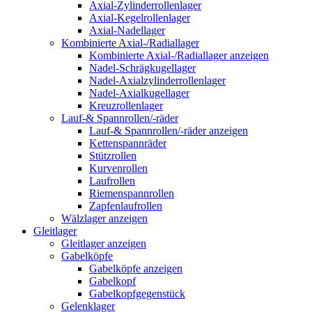
Axial-Zylinderrollenlager
Axial-Kegelrollenlager
Axial-Nadellager
Kombinierte Axial-/Radiallager
Kombinierte Axial-/Radiallager anzeigen
Nadel-Schrägkugellager
Nadel-Axialzylinderrollenlager
Nadel-Axialkugellager
Kreuzrollenlager
Lauf-& Spannrollen/-räder
Lauf-& Spannrollen/-räder anzeigen
Kettenspannräder
Stützrollen
Kurvenrollen
Laufrollen
Riemenspannrollen
Zapfenlaufrollen
Wälzlager anzeigen
Gleitlager
Gleitlager anzeigen
Gabelköpfe
Gabelköpfe anzeigen
Gabelkopf
Gabelkopfgegenstück
Gelenklager