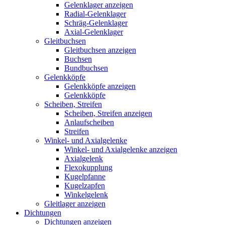
Gelenklager anzeigen
Radial-Gelenklager
Schräg-Gelenklager
Axial-Gelenklager
Gleitbuchsen
Gleitbuchsen anzeigen
Buchsen
Bundbuchsen
Gelenkköpfe
Gelenkköpfe anzeigen
Gelenkköpfe
Scheiben, Streifen
Scheiben, Streifen anzeigen
Anlaufscheiben
Streifen
Winkel- und Axialgelenke
Winkel- und Axialgelenke anzeigen
Axialgelenk
Flexokupplung
Kugelpfanne
Kugelzapfen
Winkelgelenk
Gleitlager anzeigen
Dichtungen
Dichtungen anzeigen