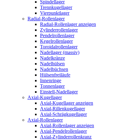
Spindellager
Trennkugellager
Vierpunktlager
Radial-Rollenlager
Radial-Rollenlager anzeigen
Zylinderrollenlager
Pendelrollenlager
Kegelrollenlager
Toroidalrollenlager
Nadellager (massiv)
Nadelkränze
Nadelhülsen
Nadelbüchsen
Hülsenfreiläufe
Innenringe
Tonnenlager
Einstell-Nadellager
Axial-Kugellager
Axial-Kugellager anzeigen
Axial-Rillenkugellager
Axial-Schrägkugellager
Axial-Rollenlager
Axial-Rollenlager anzeigen
Axial-Pendelrollenlager
Axial-Zylinderrollenkranz