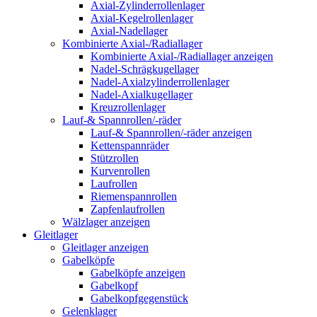
Axial-Zylinderrollenlager
Axial-Kegelrollenlager
Axial-Nadellager
Kombinierte Axial-/Radiallager
Kombinierte Axial-/Radiallager anzeigen
Nadel-Schrägkugellager
Nadel-Axialzylinderrollenlager
Nadel-Axialkugellager
Kreuzrollenlager
Lauf-& Spannrollen/-räder
Lauf-& Spannrollen/-räder anzeigen
Kettenspannräder
Stützrollen
Kurvenrollen
Laufrollen
Riemenspannrollen
Zapfenlaufrollen
Wälzlager anzeigen
Gleitlager
Gleitlager anzeigen
Gabelköpfe
Gabelköpfe anzeigen
Gabelkopf
Gabelkopfgegenstück
Gelenklager