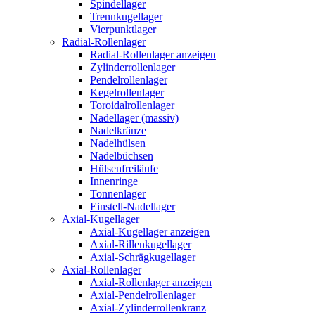
Spindellager
Trennkugellager
Vierpunktlager
Radial-Rollenlager
Radial-Rollenlager anzeigen
Zylinderrollenlager
Pendelrollenlager
Kegelrollenlager
Toroidalrollenlager
Nadellager (massiv)
Nadelkränze
Nadelhülsen
Nadelbüchsen
Hülsenfreiläufe
Innenringe
Tonnenlager
Einstell-Nadellager
Axial-Kugellager
Axial-Kugellager anzeigen
Axial-Rillenkugellager
Axial-Schrägkugellager
Axial-Rollenlager
Axial-Rollenlager anzeigen
Axial-Pendelrollenlager
Axial-Zylinderrollenkranz