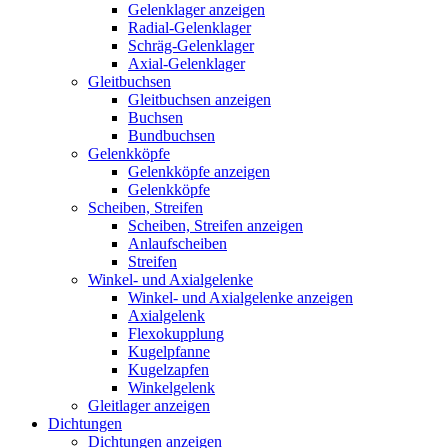
Gelenklager anzeigen
Radial-Gelenklager
Schräg-Gelenklager
Axial-Gelenklager
Gleitbuchsen
Gleitbuchsen anzeigen
Buchsen
Bundbuchsen
Gelenkköpfe
Gelenkköpfe anzeigen
Gelenkköpfe
Scheiben, Streifen
Scheiben, Streifen anzeigen
Anlaufscheiben
Streifen
Winkel- und Axialgelenke
Winkel- und Axialgelenke anzeigen
Axialgelenk
Flexokupplung
Kugelpfanne
Kugelzapfen
Winkelgelenk
Gleitlager anzeigen
Dichtungen
Dichtungen anzeigen