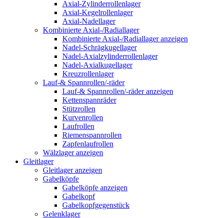
Axial-Zylinderrollenlager
Axial-Kegelrollenlager
Axial-Nadellager
Kombinierte Axial-/Radiallager
Kombinierte Axial-/Radiallager anzeigen
Nadel-Schrägkugellager
Nadel-Axialzylinderrollenlager
Nadel-Axialkugellager
Kreuzrollenlager
Lauf-& Spannrollen/-räder
Lauf-& Spannrollen/-räder anzeigen
Kettenspannräder
Stützrollen
Kurvenrollen
Laufrollen
Riemenspannrollen
Zapfenlaufrollen
Wälzlager anzeigen
Gleitlager
Gleitlager anzeigen
Gabelköpfe
Gabelköpfe anzeigen
Gabelkopf
Gabelkopfgegenstück
Gelenklager