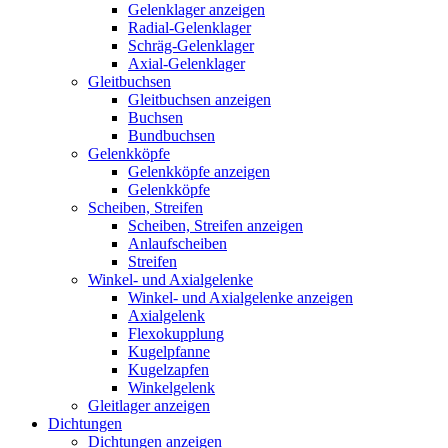
Gelenklager anzeigen
Radial-Gelenklager
Schräg-Gelenklager
Axial-Gelenklager
Gleitbuchsen
Gleitbuchsen anzeigen
Buchsen
Bundbuchsen
Gelenkköpfe
Gelenkköpfe anzeigen
Gelenkköpfe
Scheiben, Streifen
Scheiben, Streifen anzeigen
Anlaufscheiben
Streifen
Winkel- und Axialgelenke
Winkel- und Axialgelenke anzeigen
Axialgelenk
Flexokupplung
Kugelpfanne
Kugelzapfen
Winkelgelenk
Gleitlager anzeigen
Dichtungen
Dichtungen anzeigen