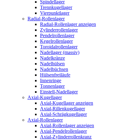
Spindellager
Trennkugellager
Vierpunktlager
Radial-Rollenlager
Radial-Rollenlager anzeigen
Zylinderrollenlager
Pendelrollenlager
Kegelrollenlager
Toroidalrollenlager
Nadellager (massiv)
Nadelkränze
Nadelhülsen
Nadelbüchsen
Hülsenfreiläufe
Innenringe
Tonnenlager
Einstell-Nadellager
Axial-Kugellager
Axial-Kugellager anzeigen
Axial-Rillenkugellager
Axial-Schrägkugellager
Axial-Rollenlager
Axial-Rollenlager anzeigen
Axial-Pendelrollenlager
Axial-Zylinderrollenkranz